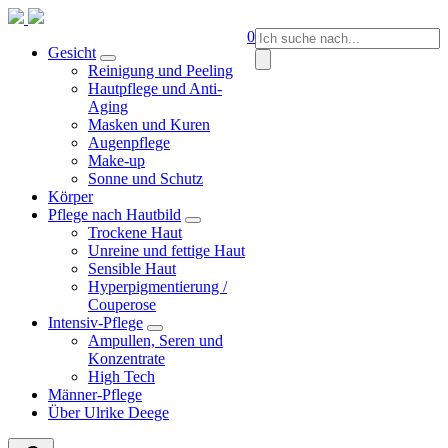
Springen
Sie
Suche
0
zum
Gesicht
nach:
Inhalt
Reinigung und Peeling
Hautpflege und Anti-
Aging
Masken und Kuren
Augenpflege
Make-up
Sonne und Schutz
Körper
Pflege nach Hautbild
Trockene Haut
Unreine und fettige Haut
Sensible Haut
Hyperpigmentierung /
Couperose
Intensiv-Pflege
Ampullen, Seren und
Konzentrate
High Tech
Männer-Pflege
Über Ulrike Deege