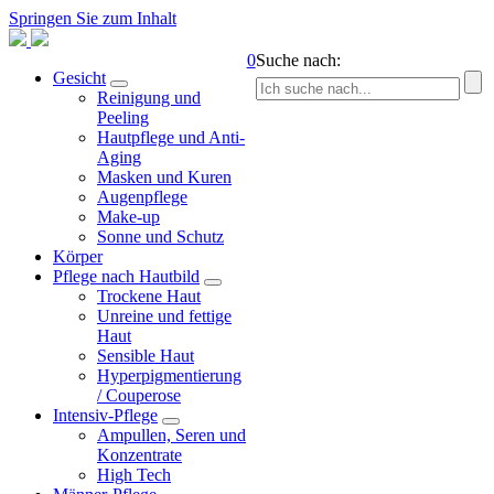
Springen Sie zum Inhalt
0
Suche nach:
Gesicht
Reinigung und
Peeling
Hautpflege und Anti-
Aging
Masken und Kuren
Augenpflege
Make-up
Sonne und Schutz
Körper
Pflege nach Hautbild
Trockene Haut
Unreine und fettige
Haut
Sensible Haut
Hyperpigmentierung
/ Couperose
Intensiv-Pflege
Ampullen, Seren und
Konzentrate
High Tech