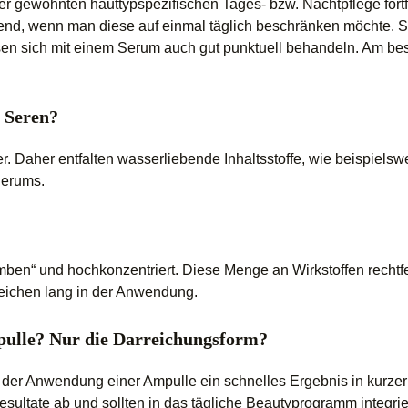
r gewohnten hauttypspezifischen Tages- bzw. Nachtpflege fortf
bend, wenn man diese auf einmal täglich beschränken möchte. S
sen sich mit einem Serum auch gut punktuell behandeln. Am best
n Seren?
r. Daher entfalten wasserliebende Inhaltsstoffe, wie beispielsw
Serums.
omben“ und hochkonzentriert. Diese Menge an Wirkstoffen rechtfe
eichen lang in der Anwendung.
pulle? Nur die Darreichungsform?
 der Anwendung einer Ampulle ein schnelles Ergebnis in kurzer
ultate ab und sollten in das tägliche Beautyprogramm integrie