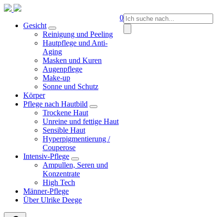
Springen
Sie
Suche
0
zum
Gesicht
nach:
Inhalt
Reinigung und Peeling
Hautpflege und Anti-
Aging
Masken und Kuren
Augenpflege
Make-up
Sonne und Schutz
Körper
Pflege nach Hautbild
Trockene Haut
Unreine und fettige Haut
Sensible Haut
Hyperpigmentierung /
Couperose
Intensiv-Pflege
Ampullen, Seren und
Konzentrate
High Tech
Männer-Pflege
Über Ulrike Deege