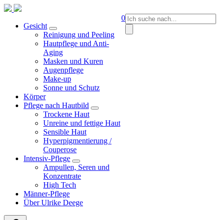
Springen
Sie
Suche
0
zum
Gesicht
nach:
Inhalt
Reinigung und Peeling
Hautpflege und Anti-
Aging
Masken und Kuren
Augenpflege
Make-up
Sonne und Schutz
Körper
Pflege nach Hautbild
Trockene Haut
Unreine und fettige Haut
Sensible Haut
Hyperpigmentierung /
Couperose
Intensiv-Pflege
Ampullen, Seren und
Konzentrate
High Tech
Männer-Pflege
Über Ulrike Deege