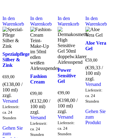
In den
In den
In den
In den
Warenkorb
Warenkorb
Warenkorb
Warenkorb
Aloe Vera
Gel
Spezialpflege
Silber &
€
59,00
Zink
(
€
39,33
/
Power
100 ml)
Sensitive
Fashion
€
69,00
zzgl.
Gel
Cream
(
€
138,00
/
Versand
100 ml)
Lieferzeit:
€
99,00
€
99,00
zzgl.
ca. 24
(
€
198,00
/
Versand
(
€
132,00
/
Stunden
100 ml)
100 ml)
Lieferzeit:
zzgl.
Gehen Sie
zzgl.
ca. 24
Versand
zum
Versand
Stunden
Produkt
Lieferzeit:
Lieferzeit:
Gehen Sie
ca. 24
ca. 24
zum
Stunden
Stunden