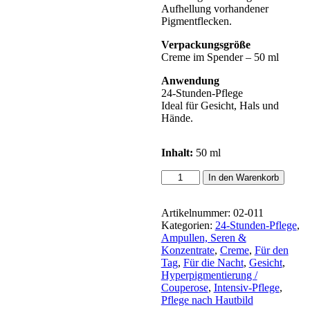
Aufhellung vorhandener
Pigmentflecken.
Verpackungsgröße
Creme im Spender – 50 ml
Anwendung
24-Stunden-Pflege
Ideal für Gesicht, Hals und
Hände.
Inhalt:
50 ml
Hyperpigmentierung
In den Warenkorb
"Schön
wie
Cleopatra"
Artikelnummer:
02-011
Menge
Kategorien:
24-Stunden-Pflege
,
Ampullen, Seren &
Konzentrate
,
Creme
,
Für den
Tag
,
Für die Nacht
,
Gesicht
,
Hyperpigmentierung /
Couperose
,
Intensiv-Pflege
,
Pflege nach Hautbild