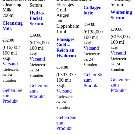
Collagen-
Whitening
Hydra-
forte
Serum
Facial-
Cleansing
Serum
€
69,00
Milk
€
79,00
(
€
138,00
/
€
89,00
(
€
158,00
/
100 ml)
Flüssiges
€
32,00
100 ml)
(
€
178,00
/
zzgl.
Gold –
(
€
16,00
/
zzgl.
100 ml)
Versand
Reich an
100 ml)
Versand
zzgl.
Lieferzeit:
Hyaluron
zzgl.
Versand
Lieferzeit:
ca. 24
Versand
ca. 24
Lieferzeit:
Stunden
€
59,00
Lieferzeit:
Stunden
ca. 24
(
€
393,33
/
Gehen Sie
ca. 24
Stunden
Gehen Sie
100 ml)
zum
Stunden
zum
Gehen Sie
zzgl.
Produkt
Gehen Sie
Produkt
zum
Versand
zum
Produkt
Lieferzeit:
Produkt
ca. 24
Stunden
Gehen Sie
zum
Produkt